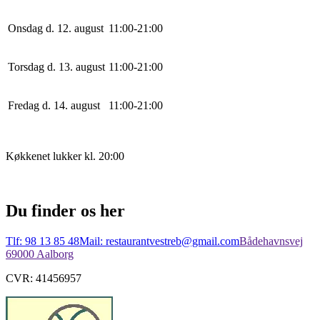
Onsdag d. 12. august
11
:
0
0
-
21
:
0
0
Torsdag d. 13. august
11
:
0
0
-
21
:
0
0
Fredag d. 14. august
11
:
0
0
-
21
:
0
0
Køkkenet lukker kl. 20:00
Du finder os her
Tlf: 98 13 85 48
Mail: restaurantvestreb@gmail.com
Bådehavnsvej
6
9000 Aalborg
CVR: 41456957