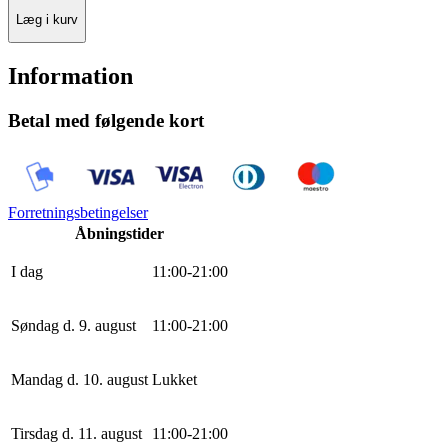
Læg i kurv
Information
Betal med følgende kort
Forretningsbetingelser
Åbningstider
I dag
11
:
0
0
-
21
:
0
0
Søndag d. 9. august
11
:
0
0
-
21
:
0
0
Mandag d. 10. august
Lukket
Tirsdag d. 11. august
11
:
0
0
-
21
:
0
0