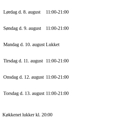
Lørdag d. 8. august
11
:
0
0
-
21
:
0
0
Søndag d. 9. august
11
:
0
0
-
21
:
0
0
Mandag d. 10. august
Lukket
Tirsdag d. 11. august
11
:
0
0
-
21
:
0
0
Onsdag d. 12. august
11
:
0
0
-
21
:
0
0
Torsdag d. 13. august
11
:
0
0
-
21
:
0
0
Køkkenet lukker kl. 20:00