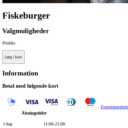
Fiskeburger
Valgmuligheder
Pris
0
kr.
Læg i kurv
Information
Betal med følgende kort
Forretningsbeti
Åbningstider
I dag
11
:
0
0
-
21
:
0
0