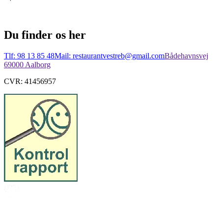
Du finder os her
Tlf: 98 13 85 48
Mail: restaurantvestreb@gmail.com
Bådehavnsvej
6
9000 Aalborg
CVR: 41456957