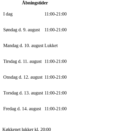
Åbningstider
I dag
11
:
0
0
-
21
:
0
0
Søndag d. 9. august
11
:
0
0
-
21
:
0
0
Mandag d. 10. august
Lukket
Tirsdag d. 11. august
11
:
0
0
-
21
:
0
0
Onsdag d. 12. august
11
:
0
0
-
21
:
0
0
Torsdag d. 13. august
11
:
0
0
-
21
:
0
0
Fredag d. 14. august
11
:
0
0
-
21
:
0
0
Køkkenet lukker kl. 20:00