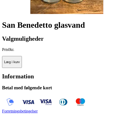
San Benedetto glasvand
Valgmuligheder
Pris
0
kr.
Læg i kurv
Information
Betal med følgende kort
Forretningsbetingelser